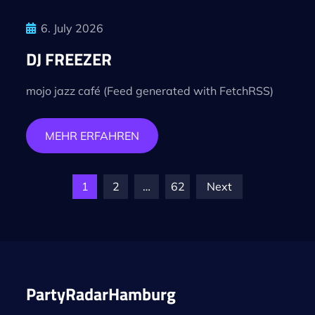
6. July 2026
DJ FREEZER
mojo jazz café (Feed generated with FetchRSS)
MEHR ERFAHREN
Posts
1
2
…
62
Next
pagination
PartyRadarHamburg