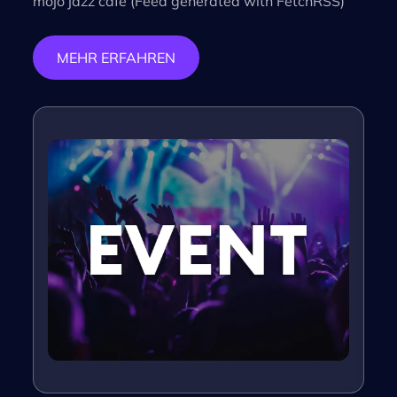
mojo jazz café (Feed generated with FetchRSS)
MEHR ERFAHREN