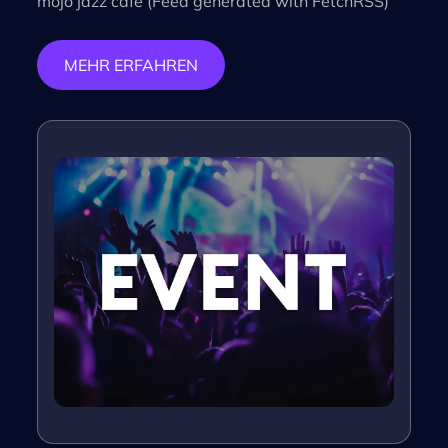
mojo jazz café (Feed generated with FetchRSS)
MEHR ERFAHREN