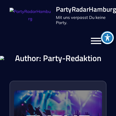
Skip
PartyRadarHambur
to
Mit uns verpasst Du keine
content
Party.
Author:
Party-Redaktion