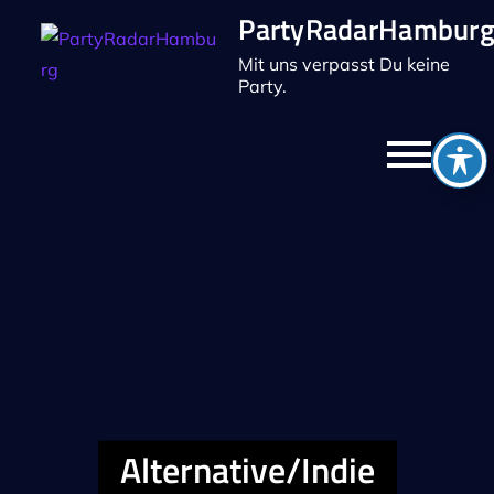
Skip
PartyRadarHambur
to
Mit uns verpasst Du keine
content
Party.
Alternative/Indie