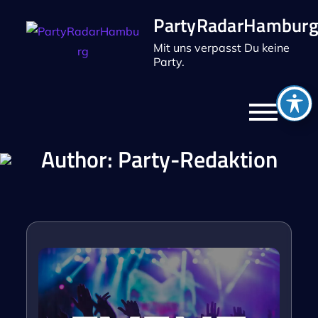
Skip
PartyRadarHambur
to
Mit uns verpasst Du keine
content
Party.
Author:
Party-Redaktion