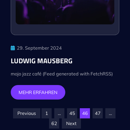
29. September 2024
LUDWIG MAUSBERG
mojo jazz café (Feed generated with FetchRSS)
MEHR ERFAHREN
Posts
Previous
1
…
45
46
47
…
62
Next