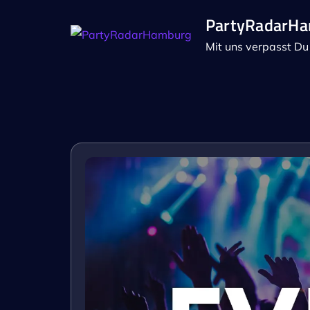
Skip
PartyRadarH
to
Mit uns verpasst Du 
content