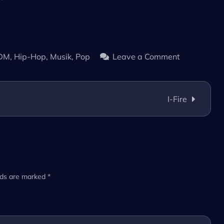
on
DM
,
Hip-Hop
,
Musik
,
Pop
Leave a Comment
ENTDECK
THE
DRECK
I-Fire
lds are marked
*