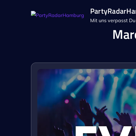
Skip
PartyRadarH
to
Mit uns verpasst Du 
content
Marc