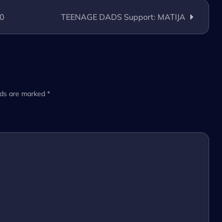
Anthony:
Historia
60
TEENAGE DADS Support: MATIJA
Tour
2024
lds are marked
*