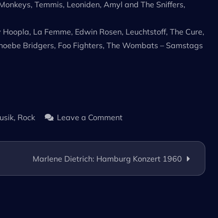
 Monkeys, Temmis, Leoniden, Amyl and The Sniffers,
y Hoopla, La Femme, Edwin Rosen, Leuchtstoff, The Cure,
Phoebe Bridgers, Foo Fighters, The Wombats – Samstags
on
usik
,
Rock
Leave a Comment
Motorbooty!
The
Rock‘n
Marlene Dietrich: Hamburg Konzert 1960
Roll
Dancefloor!