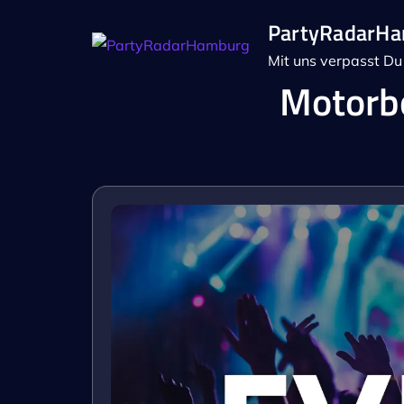
Skip
PartyRadarH
to
Mit uns verpasst Du 
content
Motorbo